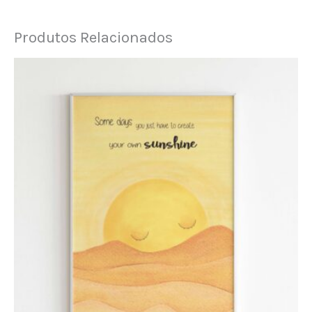
Produtos Relacionados
Price
This
range:
product
18,90€
through
has
43,90€
multiple
variants.
The
options
may
be
chosen
on
the
product
page