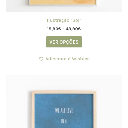
Ilustração “Sol”
18,90
€
–
43,90
€
VER OPÇÕES
Adicionar à Wishlist
Price
This
range:
product
18,90€
through
has
43,90€
multiple
variants.
The
options