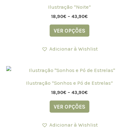
product
18,90€
Ilustração “Noite”
through
has
43,90€
18,90
€
–
43,90
€
multiple
variants.
VER OPÇÕES
The
options
Adicionar à Wishlist
may
be
Price
chosen
This
range:
on
product
18,90€
Ilustração “Sonhos e Pó de Estrelas”
the
through
has
43,90€
18,90
€
–
43,90
€
product
multiple
page
variants.
VER OPÇÕES
The
options
Adicionar à Wishlist
may
be