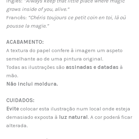
Inglês:
“Always keep that little place where magic
grows inside of you, alive.“
Francês:
“
Chéris toujours ce petit coin en toi, là où
pousse la magie.”
ACABAMENTO:
A textura do papel confere à imagem um aspeto
semelhante ao de uma pintura original.
Todas as ilustrações são
assinadas e datadas
à
mão.
Não inclui moldura.
CUIDADOS:
Evite
colocar esta ilustração num local onde esteja
demasiado exposta à
luz natural
. A cor poderá ficar
alterada.