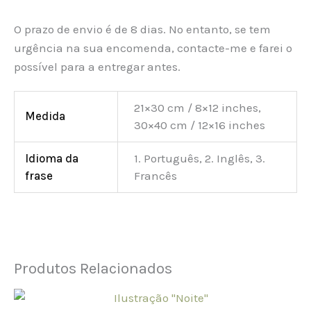
O prazo de envio é de 8 dias. No entanto, se tem
urgência na sua encomenda, contacte-me e farei o
possível para a entregar antes.
21×30 cm / 8×12 inches,
Medida
30×40 cm / 12×16 inches
Idioma da
1. Português, 2. Inglês, 3.
frase
Francês
Produtos Relacionados
Price
This
range: