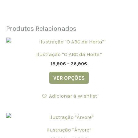
Produtos Relacionados
Price
This
range:
product
18,90€
Ilustração “O ABC da Horta”
through
has
36,90€
18,90
€
–
36,90
€
multiple
variants.
VER OPÇÕES
The
options
Adicionar à Wishlist
may
be
Price
chosen
This
range:
on
product
18,90€
Ilustração “Árvore”
the
through
has