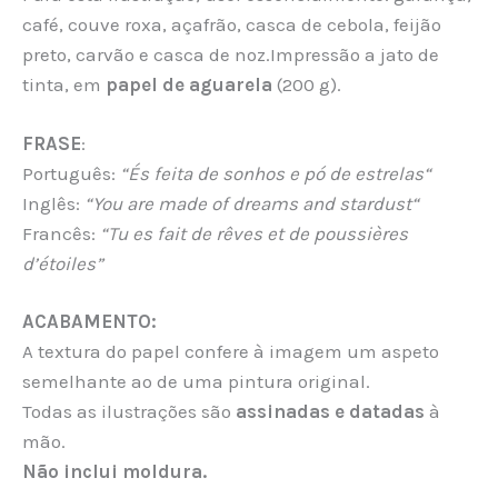
café, couve roxa, açafrão, casca de cebola, feijão
preto, carvão e casca de noz.Impressão a jato de
tinta, em
papel de aguarela
(200 g).
FRASE
:
Português:
“És feita de sonhos e pó de estrelas“
Inglês:
“
You are made of dreams and stardust
“
Francês:
“Tu es fait de rêves et de poussières
d’étoiles”
ACABAMENTO:
A textura do papel confere à imagem um aspeto
semelhante ao de uma pintura original.
Todas as ilustrações são
assinadas e datadas
à
mão.
Não inclui moldura.