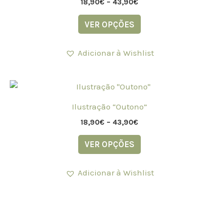
43,90€
18,90
€
–
43,90
€
product
multiple
page
variants.
VER OPÇÕES
The
options
Adicionar à Wishlist
may
be
Price
chosen
This
range:
on
product
18,90€
Ilustração “Outono”
the
through
has
43,90€
18,90
€
–
43,90
€
product
multiple
page
variants.
VER OPÇÕES
The
options
Adicionar à Wishlist
may
be
chosen
on