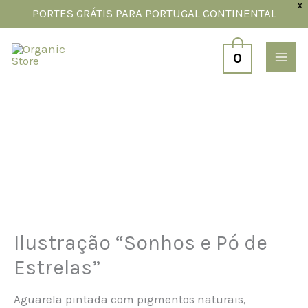
Skip
X
PORTES GRÁTIS PARA PORTUGAL CONTINENTAL
to
content
0
Quantidade
de
Ilustração
"Sonhos
e
Pó
Ilustração “Sonhos e Pó de
de
Estrelas”
Estrelas"
Aguarela pintada com pigmentos naturais,