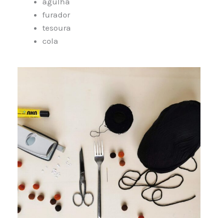
agulha
furador
tesoura
cola