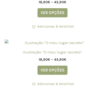
43,90€
18,90
€
–
43,90
€
product
multiple
page
variants.
VER OPÇÕES
The
options
Adicionar à Wishlist
may
be
Price
chosen
This
range:
on
product
18,90€
Ilustração “O meu lugar secreto”
the
through
has
43,90€
18,90
€
–
43,90
€
product
multiple
page
variants.
VER OPÇÕES
The
options
Adicionar à Wishlist
may
be
chosen