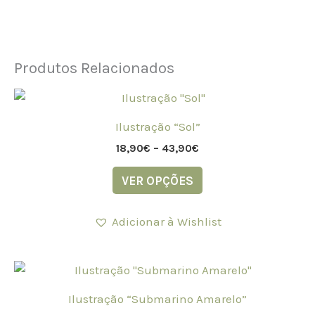
Produtos Relacionados
Price
This
range:
product
18,90€
Ilustração “Sol”
through
has
43,90€
18,90
€
–
43,90
€
multiple
variants.
VER OPÇÕES
The
options
Adicionar à Wishlist
may
be
Price
chosen
This
range:
on
product
18,90€
Ilustração “Submarino Amarelo”
the
through
has