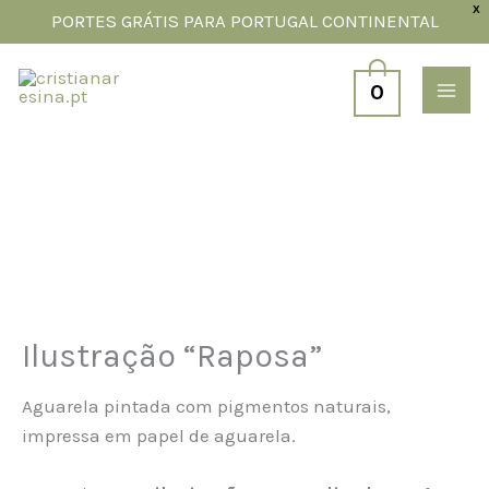
Skip
X
PORTES GRÁTIS PARA PORTUGAL CONTINENTAL
to
content
0
Quantidade
de
Ilustração
"Raposa"
Ilustração “Raposa”
Aguarela pintada com pigmentos naturais,
impressa em papel de aguarela.