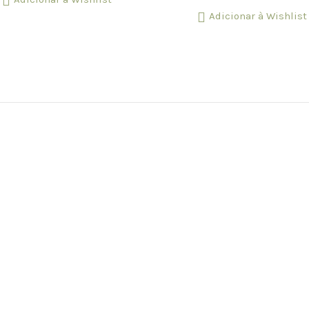
be
Adicionar à Wishlist
chosen
on
the
product
page