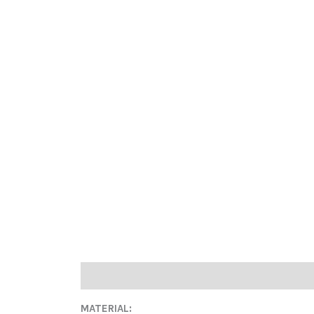
Descrição
Informação adicional
MATERIAL: