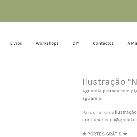
Livros
Workshops
DIY
Contactos
A Mi
Ilustração “
Quantidade
de
Aguarela pintada com pi
Ilustração
aguarela.
"Ninho"
Para criar uma
ilustraçã
cristianaresina@gmail.
★ PORTES GRÁTIS ★