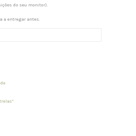
nições do seu monitor).
a a entregar antes.
e
This
e:
product
0€
has
ugh
trelas”
90€
multiple
variants.
The
options
may