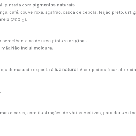
al, pintada com
pigmentos naturais
.
ça, café, couve roxa, açafrão, casca de cebola, feijão preto, urti
arela
(200 g).
 semelhante ao de uma pintura original.
 mão.
Não inclui moldura.
steja demasiado exposta à
luz natural
. A cor poderá ficar alterada
.
mas e cores, com ilustrações de vários motivos, para dar um toq
————-