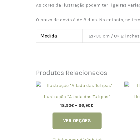
As cores da ilustração podem ter ligeiras varia
O prazo de envio é de 8 dias. No entanto, se te
Medida
21×30 cm / 8×12 inches
Produtos Relacionados
Price
This
range:
product
18,90€
Ilustração “A fada das Tulipas”
Il
has
through
36,90€
18,90
€
–
36,90
€
multiple
variants.
VER OPÇÕES
The
options
may
Adicionar à Wishlist