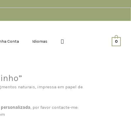
through
36,90€
nha Conta
Idiomas
0
Ninho”
gmentos naturais, impressa em papel de
o personalizada
, por favor contacte-me:
com