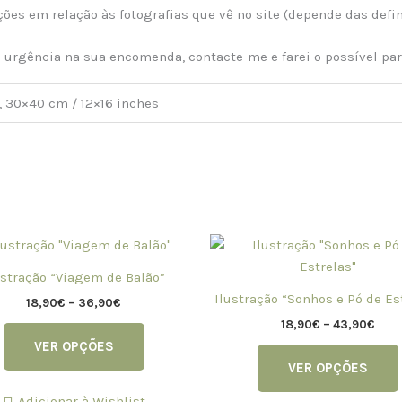
ções em relação às fotografias que vê no site (depende das defi
m urgência na sua encomenda, contacte-me e farei o possível par
, 30×40 cm / 12×16 inches
Price
Pric
This
range:
rang
product
18,90€
18,9
ustração “Viagem de Balão”
has
through
thro
Ilustração “Sonhos e Pó de Es
36,90€
43,
18,90
€
–
36,90
€
multiple
18,90
€
–
43,90
€
variants.
VER OPÇÕES
The
VER OPÇÕES
options
may
Adicionar à Wishlist