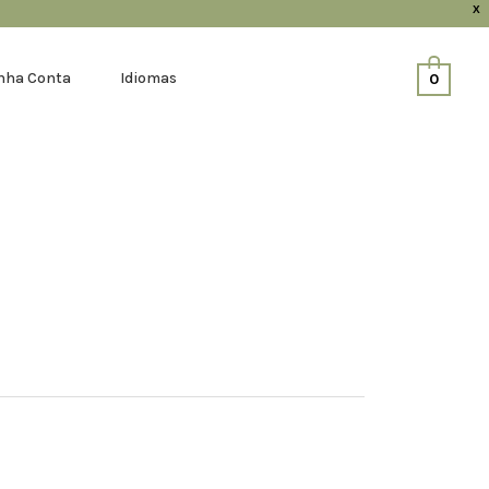
X
nha Conta
Idiomas
0