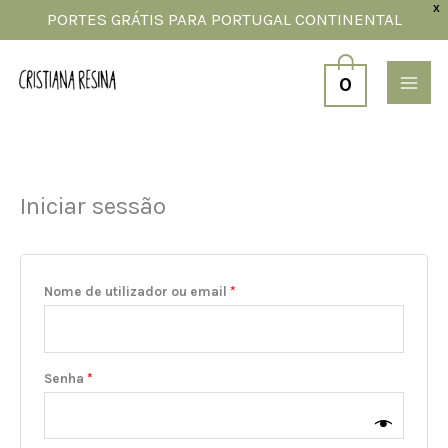
Skip
X
PORTES GRÁTIS PARA PORTUGAL CONTINENTAL
to
Obrigatório
Obrigatório
Obrigatório
content
0
Iniciar sessão
Nome de utilizador ou email
*
Senha
*